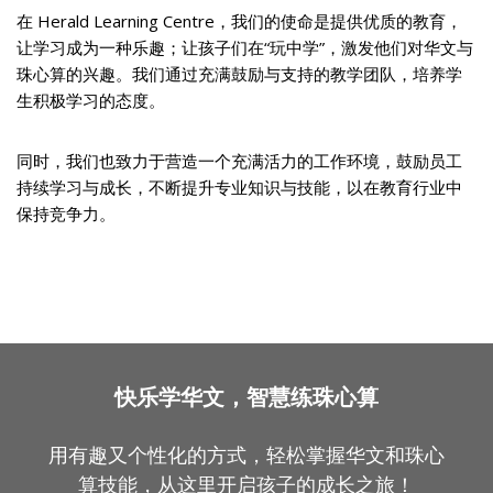
在 Herald Learning Centre，我们的使命是提供优质的教育，
让学习成为一种乐趣；让孩子们在“玩中学”，激发他们对华文与
珠心算的兴趣。我们通过充满鼓励与支持的教学团队，培养学
生积极学习的态度。
同时，我们也致力于营造一个充满活力的工作环境，鼓励员工
持续学习与成长，不断提升专业知识与技能，以在教育行业中
保持竞争力。
快乐学华文，智慧练珠心算
用有趣又个性化的方式，轻松掌握华文和珠心
算技能，从这里开启孩子的成长之旅！