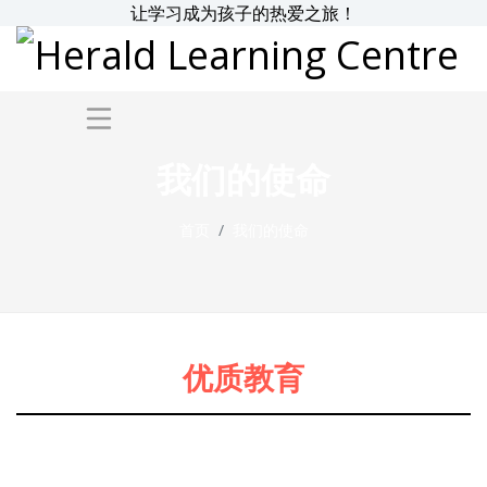
让学习成为孩子的热爱之旅！
EN
我们的使命
首页
我们的使命
优质教育