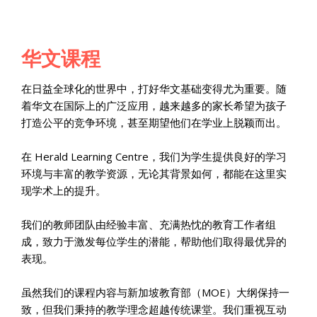
华文课程
在日益全球化的世界中，打好华文基础变得尤为重要。随
着华文在国际上的广泛应用，越来越多的家长希望为孩子
打造公平的竞争环境，甚至期望他们在学业上脱颖而出。
在 Herald Learning Centre，我们为学生提供良好的学习
环境与丰富的教学资源，无论其背景如何，都能在这里实
现学术上的提升。
我们的教师团队由经验丰富、充满热忱的教育工作者组
成，致力于激发每位学生的潜能，帮助他们取得最优异的
表现。
虽然我们的课程内容与新加坡教育部（MOE）大纲保持一
致，但我们秉持的教学理念超越传统课堂。我们重视互动