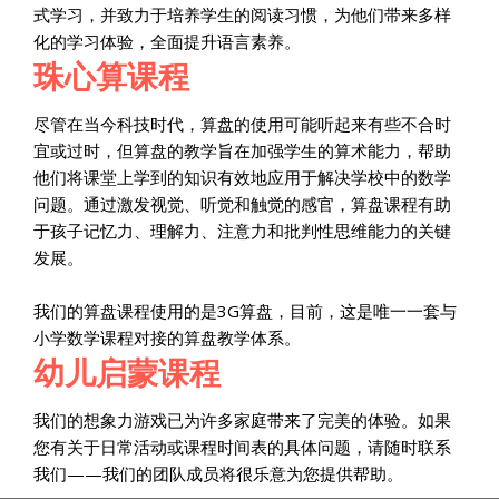
式学习，并致力于培养学生的阅读习惯，为他们带来多样
化的学习体验，全面提升语言素养。
珠心算课程
尽管在当今科技时代，算盘的使用可能听起来有些不合时
宜或过时，但算盘的教学旨在加强学生的算术能力，帮助
他们将课堂上学到的知识有效地应用于解决学校中的数学
问题。通过激发视觉、听觉和触觉的感官，算盘课程有助
于孩子记忆力、理解力、注意力和批判性思维能力的关键
发展。
我们的算盘课程使用的是3G算盘，目前，这是唯一一套与
小学数学课程对接的算盘教学体系。
幼儿启蒙课程
我们的想象力游戏已为许多家庭带来了完美的体验。如果
您有关于日常活动或课程时间表的具体问题，请随时联系
我们——我们的团队成员将很乐意为您提供帮助。